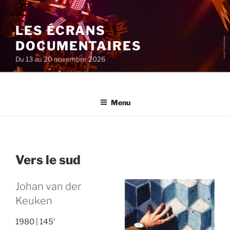
Aller
au
LES ÉCRANS
contenu
principal
DOCUMENTAIRES
Du 13 au 20 novembre 2026
Menu
Vers le sud
Johan van der
Keuken
1980
145’