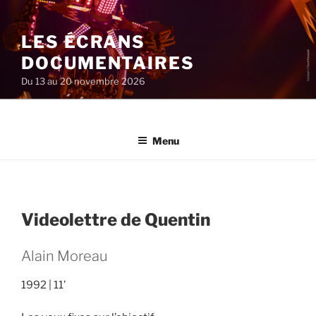
Aller
au
LES ÉCRANS
contenu
principal
DOCUMENTAIRES
Du 13 au 20 novembre 2026
Menu
Videolettre de Quentin
Alain Moreau
1992
11’