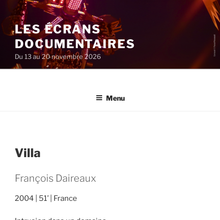
Aller
au
LES ÉCRANS
contenu
principal
DOCUMENTAIRES
Du 13 au 20 novembre 2026
Menu
Villa
François Daireaux
2004
51’
France