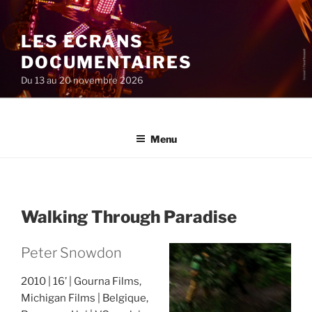
Aller
au
LES ÉCRANS
contenu
principal
DOCUMENTAIRES
Du 13 au 20 novembre 2026
Menu
Walking Through Paradise
Peter Snowdon
2010
16’
Gourna Films,
Michigan Films
Belgique,