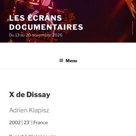
Aller
au
LES ÉCRANS
contenu
principal
DOCUMENTAIRES
Du 13 au 20 novembre 2026
Menu
X de Dissay
Adrien Klapisz
2002
23’
France