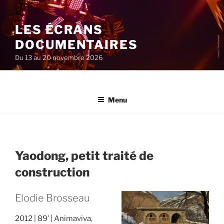
Aller
au
LES ÉCRANS
contenu
principal
DOCUMENTAIRES
Du 13 au 20 novembre 2026
Menu
Yaodong, petit traité de
construction
Elodie Brosseau
2012
89’
Animaviva,