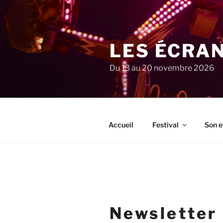
Aller
au
contenu
principal
LES ÉCRA
Du 13 au 20 novembre 2026
Accueil
Festival
Son e
Newsletter