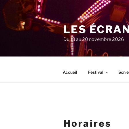
Aller
au
contenu
principal
LES ÉCRA
Du 13 au 20 novembre 2026
Accueil
Festival
Son e
Horaires