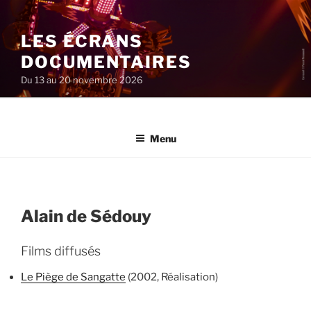
Aller
au
LES ÉCRANS
contenu
principal
DOCUMENTAIRES
Du 13 au 20 novembre 2026
Menu
Alain de Sédouy
Films diffusés
Le Piège de Sangatte
(2002, Réalisation)