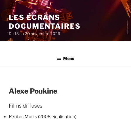
Aller
au
LES ÉCRANS
contenu
principal
DOCUMENTAIRES
Du 13 au 20 novembre 2026
Menu
Alexe Poukine
Films diffusés
Petites Morts
(2008, Réalisation)