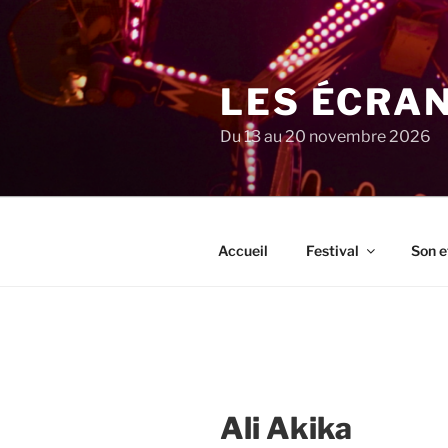
Aller
au
contenu
principal
LES ÉCRA
Du 13 au 20 novembre 2026
Accueil
Festival
Son e
Ali Akika