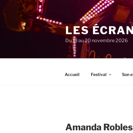
Aller
au
contenu
principal
LES ÉCRA
Du 13 au 20 novembre 2026
Accueil
Festival
Son e
Amanda Robles