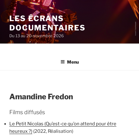
Aller
au
LES ÉCRANS
contenu
principal
DOCUMENTAIRES
Du 13 au 20 novembre 2026
Menu
Amandine Fredon
Films diffusés
Le Petit Nicolas (Qu’est-ce qu’on attend pour être
heureux ?)
(2022, Réalisation)