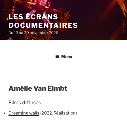
Aller
au
LES ÉCRANS
contenu
principal
DOCUMENTAIRES
Du 13 au 20 novembre 2026
Menu
Amélie Van Elmbt
Films diffusés
Dreaming walls
(2022, Réalisation)