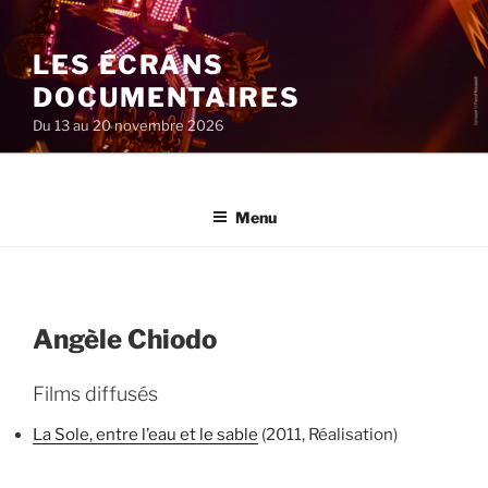
Aller
au
LES ÉCRANS
contenu
principal
DOCUMENTAIRES
Du 13 au 20 novembre 2026
Menu
Angèle Chiodo
Films diffusés
La Sole, entre l’eau et le sable
(2011, Réalisation)