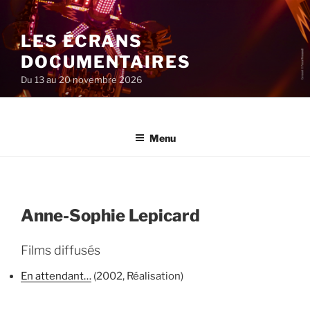
Aller
au
LES ÉCRANS
contenu
principal
DOCUMENTAIRES
Du 13 au 20 novembre 2026
Menu
Anne-Sophie Lepicard
Films diffusés
En attendant…
(2002, Réalisation)