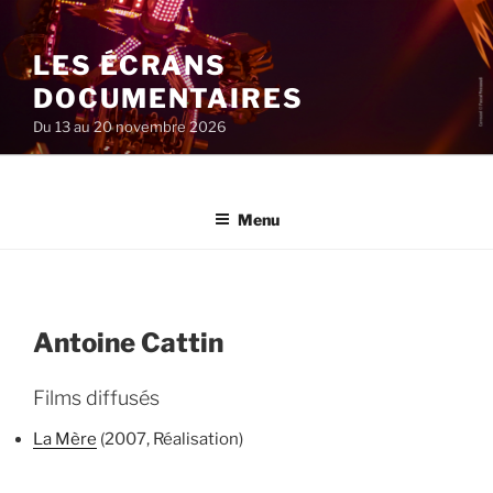
Aller
au
LES ÉCRANS
contenu
principal
DOCUMENTAIRES
Du 13 au 20 novembre 2026
Menu
Antoine Cattin
Films diffusés
La Mère
(2007, Réalisation)