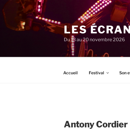
Aller
au
contenu
principal
LES ÉCRA
Du 13 au 20 novembre 2026
Accueil
Festival
Son e
Antony Cordier