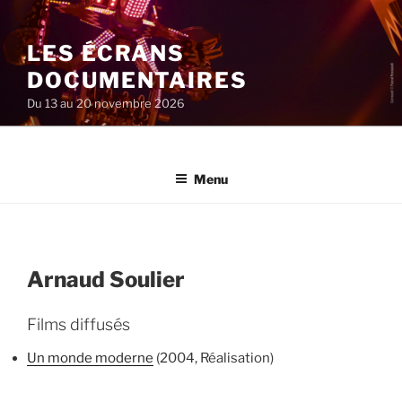
Aller
au
LES ÉCRANS
contenu
principal
DOCUMENTAIRES
Du 13 au 20 novembre 2026
Menu
Arnaud Soulier
Films diffusés
Un monde moderne
(2004, Réalisation)