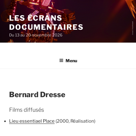
Aller
au
LES ÉCRANS
contenu
principal
DOCUMENTAIRES
Du 13 au 20 novembre 2026
Menu
Bernard Dresse
Films diffusés
Lieu essentiael Place
(2000, Réalisation)