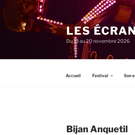
Aller
au
contenu
principal
LES ÉCRA
Du 13 au 20 novembre 2026
Accueil
Festival
Son e
Bijan Anquetil