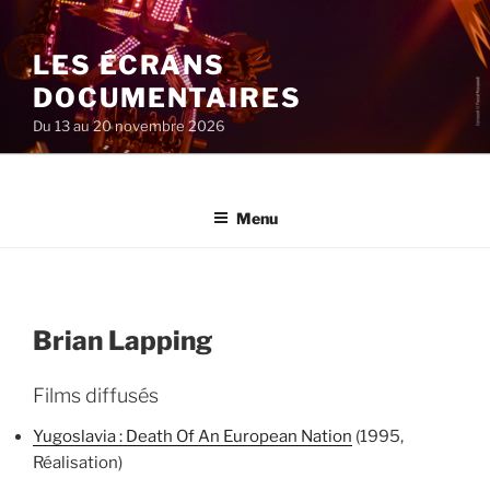
Aller
au
LES ÉCRANS
contenu
principal
DOCUMENTAIRES
Du 13 au 20 novembre 2026
Menu
Brian Lapping
Films diffusés
Yugoslavia : Death Of An European Nation
(1995,
Réalisation)