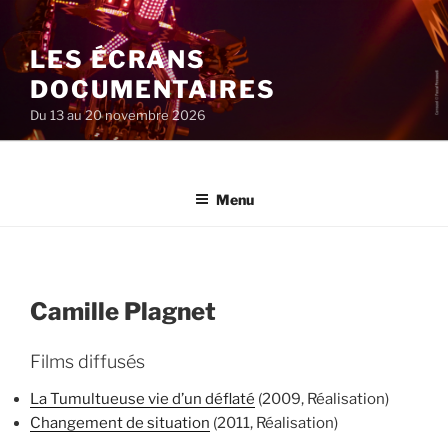
Aller
au
LES ÉCRANS
contenu
principal
DOCUMENTAIRES
Du 13 au 20 novembre 2026
Menu
Camille Plagnet
Films diffusés
La Tumultueuse vie d’un déflaté
(2009, Réalisation)
Changement de situation
(2011, Réalisation)