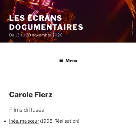
Aller
au
LES ÉCRANS
contenu
principal
DOCUMENTAIRES
Du 13 au 20 novembre 2026
Menu
Carole Fierz
Films diffusés
Inès, ma sœur
(1995, Réalisation)