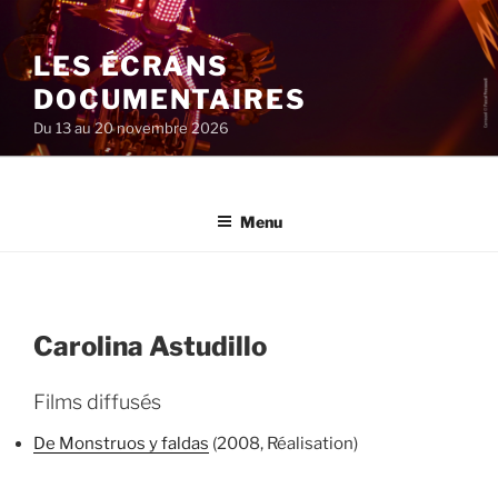
Aller
au
LES ÉCRANS
contenu
principal
DOCUMENTAIRES
Du 13 au 20 novembre 2026
Menu
Carolina Astudillo
Films diffusés
De Monstruos y faldas
(2008, Réalisation)