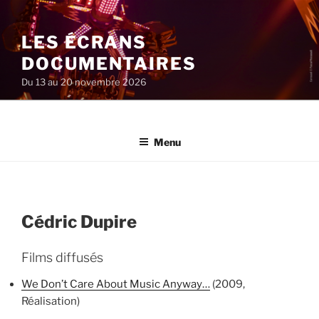
Aller
au
LES ÉCRANS
contenu
principal
DOCUMENTAIRES
Du 13 au 20 novembre 2026
Menu
Cédric Dupire
Films diffusés
We Don’t Care About Music Anyway…
(2009,
Réalisation)