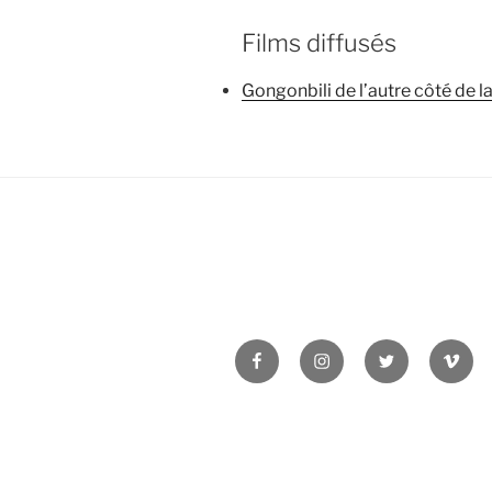
Films diffusés
Gongonbili de l’autre côté de la
Facebook
Instagram
Twitter
Vime