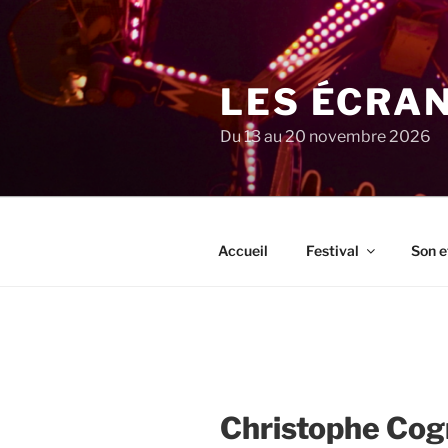
Aller
au
contenu
principal
LES ÉCRA
Du 13 au 20 novembre 2026
Accueil
Festival
Son e
Christophe Cog