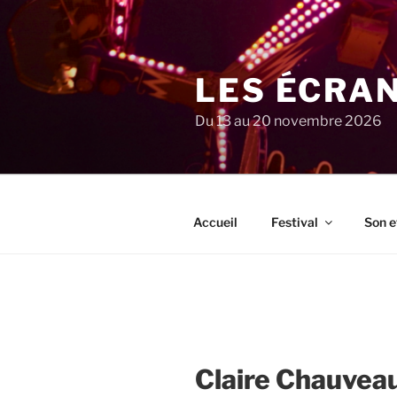
Aller
au
contenu
principal
LES ÉCRA
Du 13 au 20 novembre 2026
Accueil
Festival
Son e
Claire Chauvea