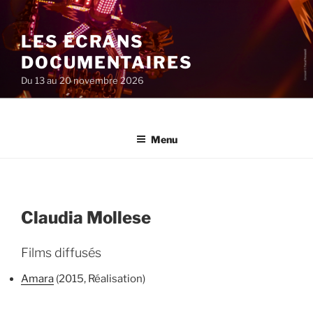
Aller
au
LES ÉCRANS
contenu
principal
DOCUMENTAIRES
Du 13 au 20 novembre 2026
Menu
Claudia Mollese
Films diffusés
Amara
(2015, Réalisation)