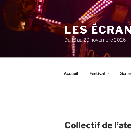
Aller
au
contenu
principal
LES ÉCRA
Du 13 au 20 novembre 2026
Accueil
Festival
Son e
Collectif de l’at