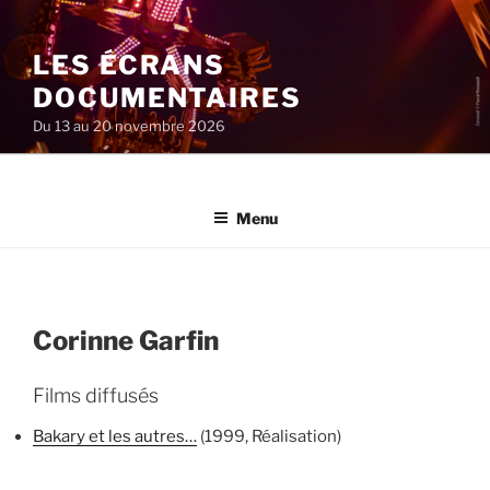
Aller
au
LES ÉCRANS
contenu
principal
DOCUMENTAIRES
Du 13 au 20 novembre 2026
Menu
Corinne Garfin
Films diffusés
Bakary et les autres…
(1999, Réalisation)