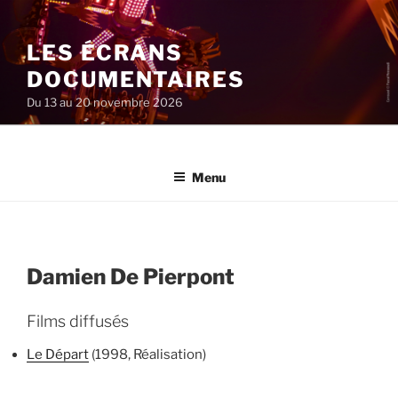
Aller
au
LES ÉCRANS
contenu
principal
DOCUMENTAIRES
Du 13 au 20 novembre 2026
Menu
Damien De Pierpont
Films diffusés
Le Départ
(1998, Réalisation)