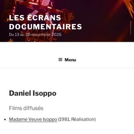
Aller
au
LES ÉCRANS
contenu
principal
DOCUMENTAIRES
Du 13 au 20 novembre 2026
Menu
Daniel Isoppo
Films diffusés
Madame Veuve Isoppo
(1981, Réalisation)