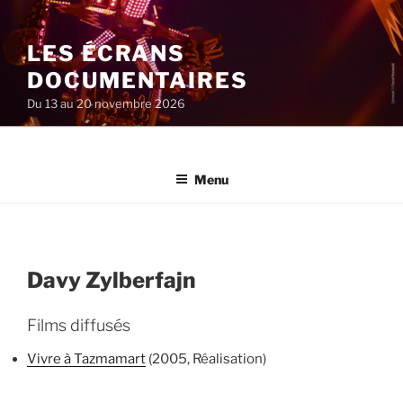
Aller
au
LES ÉCRANS
contenu
principal
DOCUMENTAIRES
Du 13 au 20 novembre 2026
Menu
Davy Zylberfajn
Films diffusés
Vivre à Tazmamart
(2005, Réalisation)