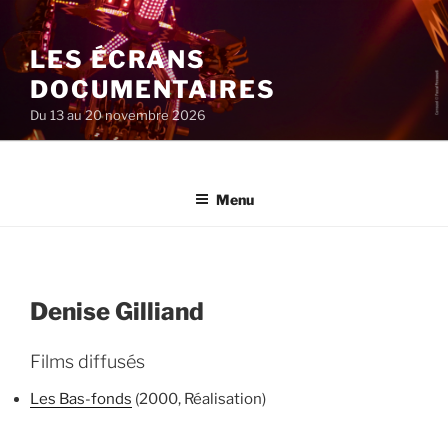
Aller
au
LES ÉCRANS
contenu
principal
DOCUMENTAIRES
Du 13 au 20 novembre 2026
Menu
Denise Gilliand
Films diffusés
Les Bas-fonds
(2000, Réalisation)