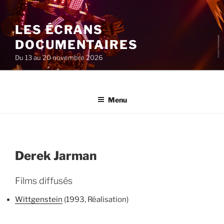
Aller
au
LES ÉCRANS
contenu
principal
DOCUMENTAIRES
Du 13 au 20 novembre 2026
Menu
Derek Jarman
Films diffusés
Wittgenstein
(1993, Réalisation)