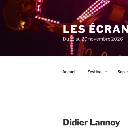
Aller
au
contenu
principal
LES ÉCRA
Du 13 au 20 novembre 2026
Accueil
Festival
Son e
Didier Lannoy