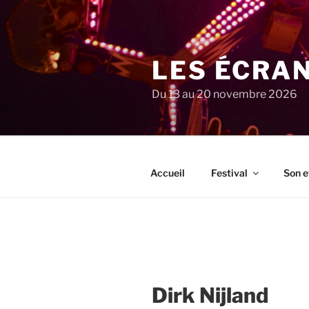
Aller
au
contenu
principal
LES ÉCRA
Du 13 au 20 novembre 2026
Accueil
Festival
Son e
Dirk Nijland