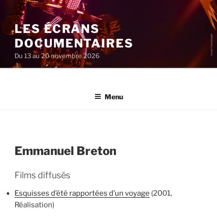
Aller
au
LES ÉCRANS
contenu
principal
DOCUMENTAIRES
Du 13 au 20 novembre 2026
Menu
Emmanuel Breton
Films diffusés
Esquisses d’été rapportées d’un voyage
(2001,
Réalisation)