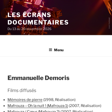
Aller
au
LES ÉCRANS
contenu
principal
DOCUMENTAIRES
Du 13 au 20 novembre 2026
Menu
Emmanuelle Demoris
Films diffusés
Mémoires de pierre
(1998, Réalisation)
Mafrouza – Oh la nuit ! (Mafrouza 1)
(2007, Réalisation)
Mafrouza / Cœur (Mafrouza 2)
(2007, Réalisation)