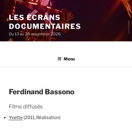
Aller
au
LES ÉCRANS
contenu
principal
DOCUMENTAIRES
Du 13 au 20 novembre 2026
Menu
Ferdinand Bassono
Films diffusés
Yvette
(2011, Réalisation)