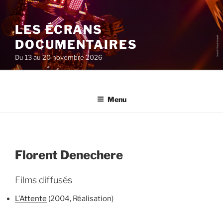
Aller
au
LES ÉCRANS
contenu
principal
DOCUMENTAIRES
Du 13 au 20 novembre 2026
Menu
Florent Denechere
Films diffusés
L’Attente
(2004, Réalisation)