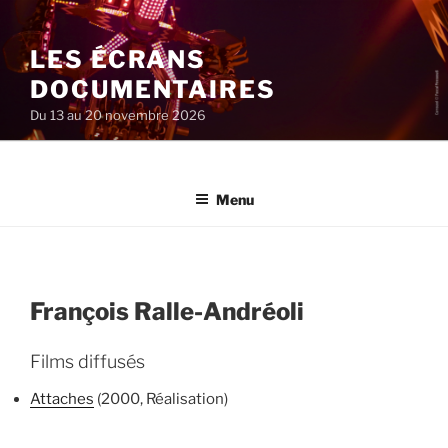
Aller
au
LES ÉCRANS
contenu
principal
DOCUMENTAIRES
Du 13 au 20 novembre 2026
Menu
François Ralle-Andréoli
Films diffusés
Attaches
(2000, Réalisation)