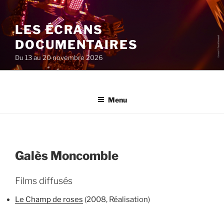
Aller
au
LES ÉCRANS
contenu
principal
DOCUMENTAIRES
Du 13 au 20 novembre 2026
Menu
Galès Moncomble
Films diffusés
Le Champ de roses
(2008, Réalisation)