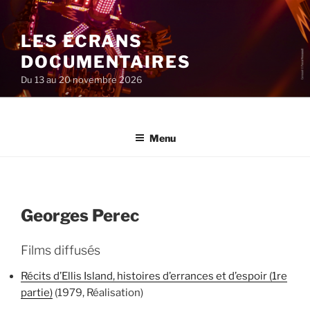
Aller
au
LES ÉCRANS
contenu
principal
DOCUMENTAIRES
Du 13 au 20 novembre 2026
Menu
Georges Perec
Films diffusés
Récits d’Ellis Island, histoires d’errances et d’espoir (1re
partie)
(1979, Réalisation)