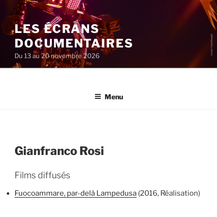
Aller
au
LES ÉCRANS
contenu
principal
DOCUMENTAIRES
Du 13 au 20 novembre 2026
Menu
Gianfranco Rosi
Films diffusés
Fuocoammare, par-delà Lampedusa
(2016, Réalisation)