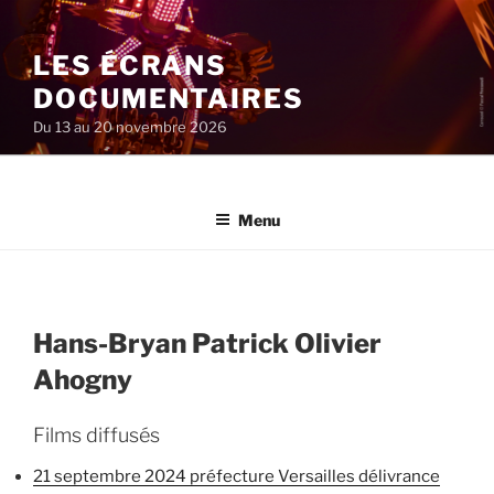
Aller
au
LES ÉCRANS
contenu
principal
DOCUMENTAIRES
Du 13 au 20 novembre 2026
Menu
Hans-Bryan Patrick Olivier
Ahogny
Films diffusés
21 septembre 2024 préfecture Versailles délivrance