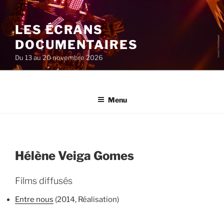
Aller
au
LES ÉCRANS
contenu
principal
DOCUMENTAIRES
Du 13 au 20 novembre 2026
Menu
Hélène Veiga Gomes
Films diffusés
Entre nous
(2014, Réalisation)