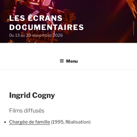
Aller
au
LES ÉCRANS
contenu
principal
DOCUMENTAIRES
Du 13 au 20 novembre 2026
Menu
Ingrid Cogny
Films diffusés
Chargée de famille
(1995, Réalisation)