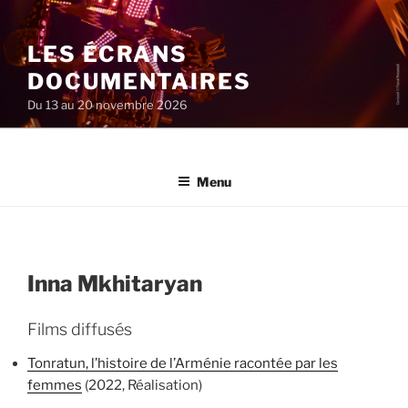
Aller
au
LES ÉCRANS
contenu
principal
DOCUMENTAIRES
Du 13 au 20 novembre 2026
Menu
Inna Mkhitaryan
Films diffusés
Tonratun, l’histoire de l’Arménie racontée par les
femmes
(2022, Réalisation)